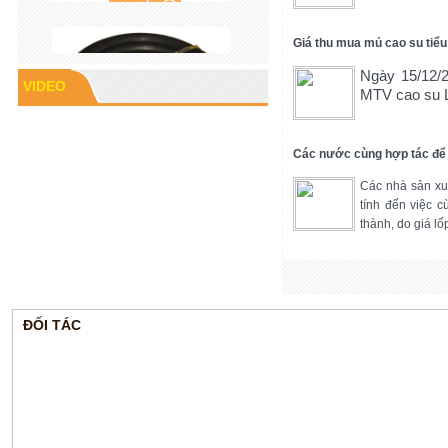
Giá thu mua mủ cao su tiểu
Ngày 15/12/
VIDEO
MTV cao su L
Các nước cùng hợp tác để 
Cao su P60
Các nhà sản xuấ
tính đến việc 
thành, do giá l
ĐỐI TÁC
Gioăng cao su mặt bích