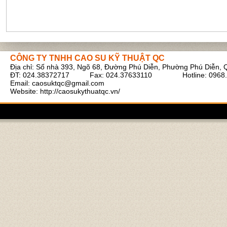
CÔNG TY TNHH CAO SU KỸ THUẬT QC
Địa chỉ: Số nhà 393, Ngõ 68, Đường Phú Diễn, Phường Phú Diễn, 
Ruột bình tích áp xe cẩu
ĐT: 024.38372717 Fax: 024.37633110 Hotline: 0968.
Email:
caosuktqc@gmail.com
Website: http://caosukythuatqc.vn/
Cao su tấm