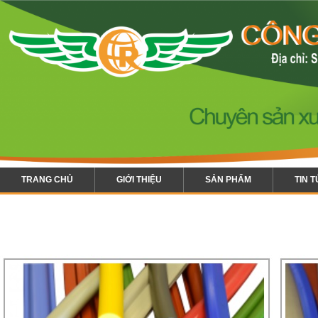
TRANG CHỦ
GIỚI THIỆU
SẢN PHẨM
TIN 