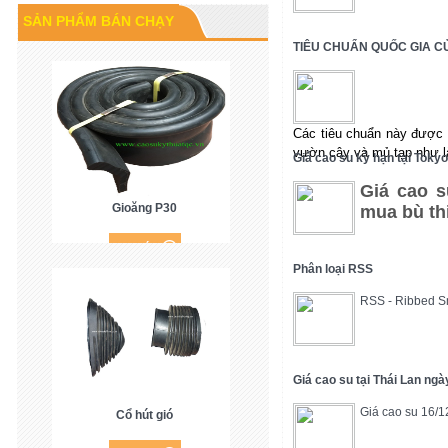
Cao su P60
SẢN PHẨM BÁN CHẠY
TIÊU CHUẨN QUỐC GIA CỦ
Các tiêu chuẩn này được 
vườn cây và mủ tạp như l
Giá cao su kỳ hạn tại Toky
Giá cao s
Gioăng P30
mua bù th
Phân loại RSS
RSS - Ribbed 
Giá cao su tại Thái Lan ng
Giá cao su 16/1
Cổ hút gió