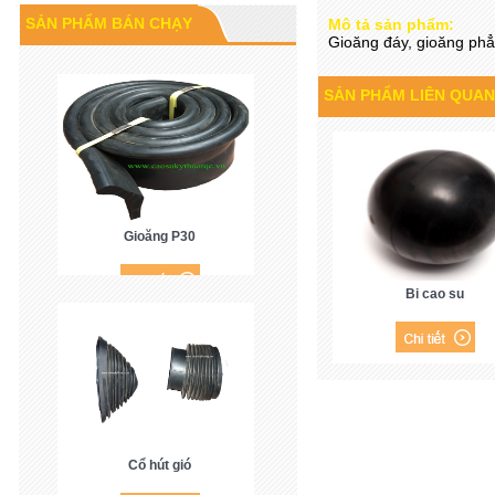
Cao su P60
SẢN PHẨM BÁN CHẠY
Mô tả sản phẩm:
Gioăng đáy, gioăng ph
SẢN PHẨM LIÊN QUAN
Gioăng P30
Bi cao su
Cổ hút gió