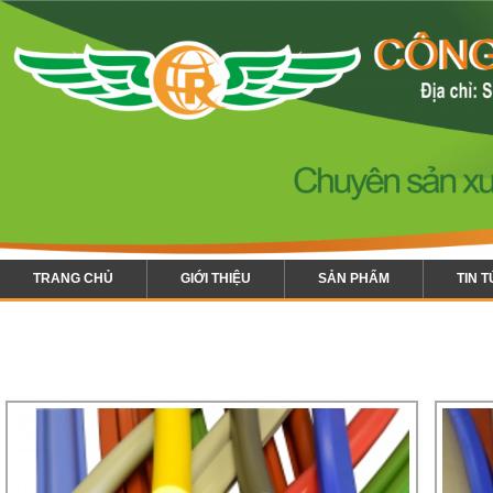
TRANG CHỦ
GIỚI THIỆU
SẢN PHẨM
TIN 