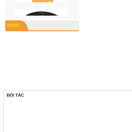
VIDEO
Cao su P60
ĐỐI TÁC
Gioăng cao su mặt bích