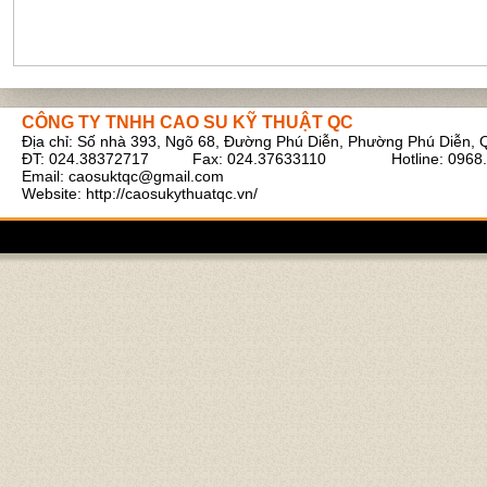
CÔNG TY TNHH CAO SU KỸ THUẬT QC
Địa chỉ: Số nhà 393, Ngõ 68, Đường Phú Diễn, Phường Phú Diễn, 
Ruột bình tích áp xe cẩu
ĐT: 024.38372717 Fax: 024.37633110 Hotline: 0968.
Email:
caosuktqc@gmail.com
Website: http://caosukythuatqc.vn/
Cao su tấm