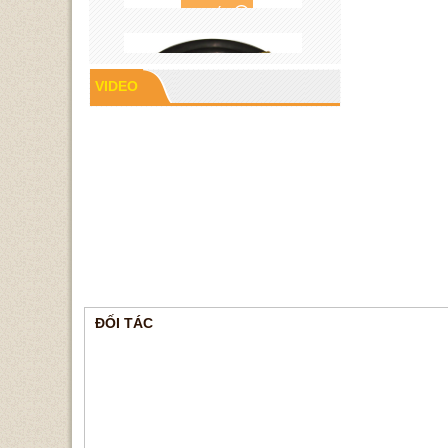
VIDEO
Cao su P60
ĐỐI TÁC
Gioăng cao su mặt bích