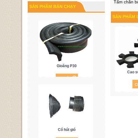
Cao su P60
Tấm chắn b
SẢN PHẨM BÁN CHẠY
SẢN PHẨM 
Gioăng P30
Cao su
Cổ hút gió