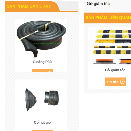
Cao su P60
Gờ giảm tốc
SẢN PHẨM BÁN CHẠY
SẢN PHẨM LIÊN QUAN
Gioăng P30
Gờ giảm tốc
Cổ hút gió