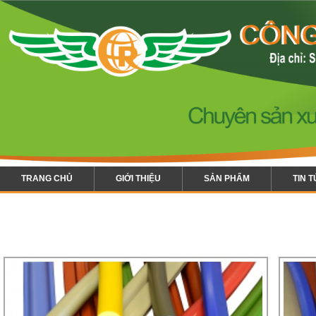
TRANG CHỦ
GIỚI THIỆU
SẢN PHẨM
TIN 