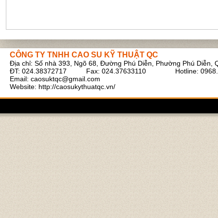
CÔNG TY TNHH CAO SU KỸ THUẬT QC
Địa chỉ: Số nhà 393, Ngõ 68, Đường Phú Diễn, Phường Phú Diễn, 
Ruột bình tích áp xe cẩu
ĐT: 024.38372717 Fax: 024.37633110 Hotline: 0968.
Email:
caosuktqc@gmail.com
Website: http://caosukythuatqc.vn/
Cao su tấm