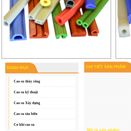
CHI TIẾT SẢN PHẨM
DANH MỤC
Gioăng đáy, gioăng phẳng
Cao su thủy công
Cao su kỹ thuật
Cao su Xây dựng
Cao su tàu biển
Cơ khí cao su
Mô tả sản phẩm: