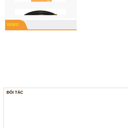
VIDEO
Cao su P60
ĐỐI TÁC
Gioăng cao su mặt bích