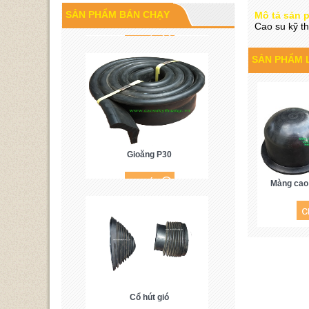
Cao su P60
SẢN PHẨM BÁN CHẠY
Mô tả sản 
Cao su kỹ th
SẢN PHẨM 
Gioăng P30
Màng cao
Cổ hút gió