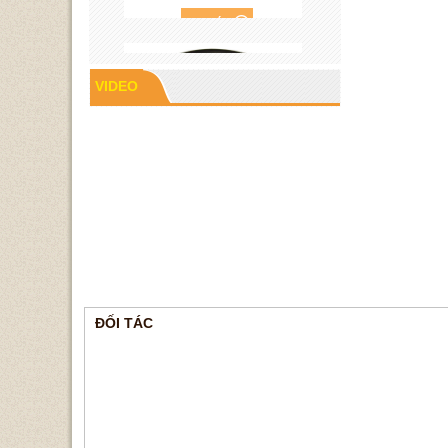
VIDEO
Cao su P60
ĐỐI TÁC
Gioăng cao su mặt bích