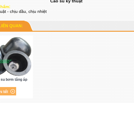
Cao su kỹ thuật
phẩm:
uật - chịu dầu, chịu nhiệt
LIÊN QUAN:
 su bơm tăng áp