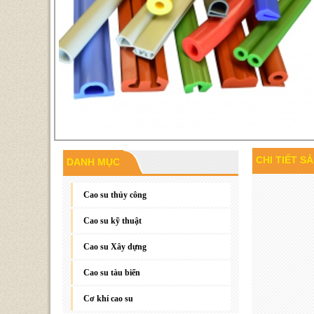
CHI TIẾT S
DANH MỤC
Gioăng đáy, gioăng phẳng
Cao su thủy công
Cao su kỹ thuật
Cao su Xây dựng
Cao su tàu biển
Cơ khí cao su