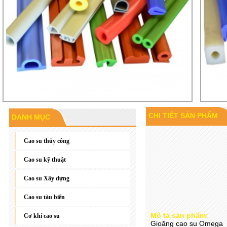
CHI TIẾT SẢN PHẨM
DANH MỤC
Gioăng đáy, gioăng phẳng
Cao su thủy công
Cao su kỹ thuật
Cao su Xây dựng
Cao su tàu biển
Mô tả sản phẩm:
Cơ khí cao su
Gioăng cao su Omega