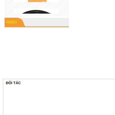
VIDEO
Cao su P60
ĐỐI TÁC
Gioăng cao su mặt bích