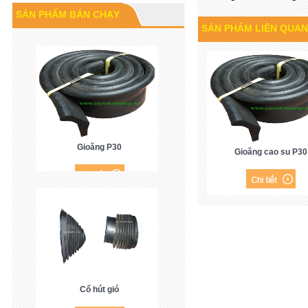
Cao su P60
SẢN PHẨM BÁN CHẠY
SẢN PHẨM LIÊN QUAN
Gioăng P30
Gioăng cao su P30
Cổ hút gió