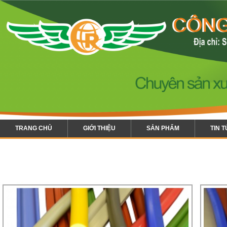
TRANG CHỦ
GIỚI THIỆU
SẢN PHẨM
TIN 