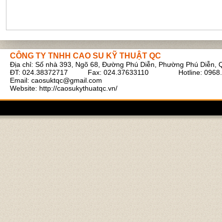
CÔNG TY TNHH CAO SU KỸ THUẬT QC
Địa chỉ: Số nhà 393, Ngõ 68, Đường Phú Diễn, Phường Phú Diễn, 
Ruột bình tích áp xe cẩu
ĐT: 024.38372717 Fax: 024.37633110 Hotline: 0968.
Email:
caosuktqc@gmail.com
Website: http://caosukythuatqc.vn/
Cao su tấm