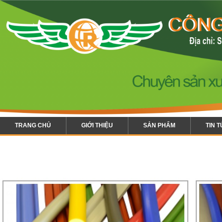
TRANG CHỦ
GIỚI THIỆU
SẢN PHẨM
TIN 