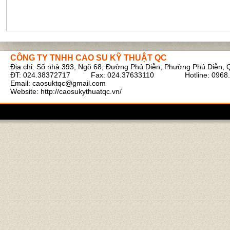
CÔNG TY TNHH CAO SU KỸ THUẬT QC
Địa chỉ: Số nhà 393, Ngõ 68, Đường Phú Diễn, Phường Phú Diễn, 
Ruột bình tích áp xe cẩu
ĐT: 024.38372717 Fax: 024.37633110 Hotline: 0968.
Email:
caosuktqc@gmail.com
Website: http://caosukythuatqc.vn/
Cao su tấm