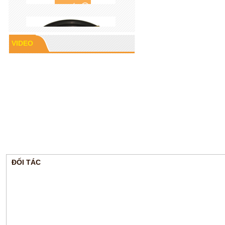
VIDEO
Cao su P60
ĐỐI TÁC
Gioăng cao su mặt bích