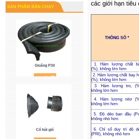
Cao su P60
các giới hạn tiêu
SẢN PHẨM BÁN CHẠY
THÔNG SỐ *
1. Hàm lượng chất b
Gioăng P30
(%), không lớn hơn
2. Hàm lượng chất bay h
(%), không lớn hơn
3. Hàm lượng tro, (%
không lớn hơn
4. Hàm lượng nitơ (%
không lớn hơn
5. Độ dẻo ban đầu (Po
không nhỏ hơn
Cổ hút gió
6. Chỉ số duy trì độ d
(PRI), không nhỏ hơn