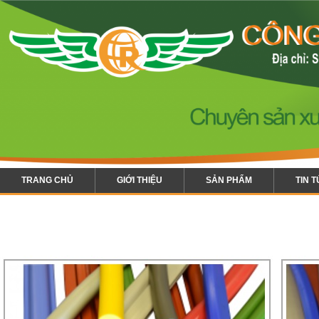
TRANG CHỦ
GIỚI THIỆU
SẢN PHẨM
TIN 