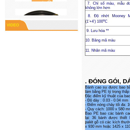
7. Chỉ số màu, mẫu đ
không lớn hơn
8. Độ nhớt Mooney 
o
(1’+4’) 100
C
VIDEO
9. Lưu hóa **
10. Băng mã màu
11. Nhãn mã màu
Cao su P60
. ĐÓNG GÓI, 
Bành cao su được bao bằn
làm bằng PE tỷ trọng thấp
Đặc điểm kỹ thuật của ba
- Độ dày : 0.03 - 0.04 mm
- Điểm nóng chảy tối đa: 
- Quy cách: 1000 x 580 
Gioăng cao su mặt bích
Bao PE bao các bành ca
lại: 36 bành được thiết 
palét gỗ có các kích thướ
x 930 mm hoặc 1425 x 11