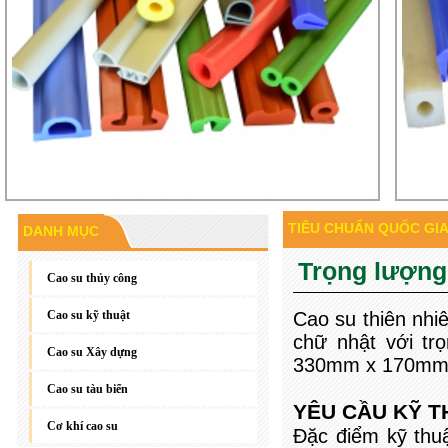
TIÊU CHUẨN QUỐC GIA 
DANH MỤC
Gioăng đáy, gioăng phẳng
Trọng lượng
Cao su thủy công
Cao su kỹ thuật
Cao su thiên nhi
chữ nhật với tr
Cao su Xây dựng
330mm x 170mm v
Cao su tàu biển
YÊU CẦU KỸ T
Cơ khí cao su
Đặc điểm kỹ thuậ